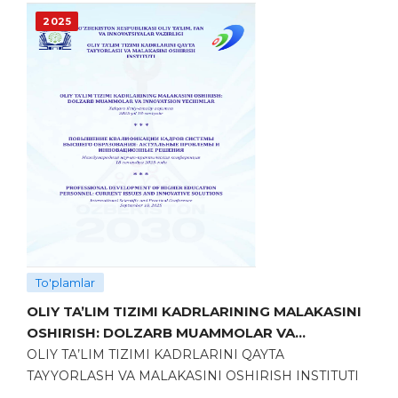
2013
(95)
2025
2012
(97)
2011
(17)
2010
(11)
2009
(15)
2008
(4)
2007
(2)
2006
(7)
To'plamlar
2005
(4)
OLIY TA’LIM TIZIMI KADRLARINING MALAKASINI
2004
(2)
OSHIRISH: DOLZARB MUAMMOLAR VA
INNOVATSION YECHIMLAR
OLIY TA’LIM TIZIMI KADRLARINI QAYTA
2000
(1)
TAYYORLASH VA MALAKASINI OSHIRISH INSTITUTI