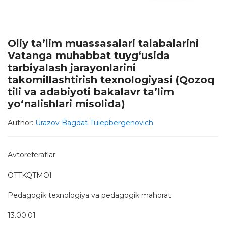
Oliy ta’lim muassasalari talabalarini
Vatanga muhabbat tuyg‘usida
tarbiyalash jarayonlarini
takomillashtirish texnologiyasi (Qozoq
tili va adabiyoti bakalavr ta’lim
yo‘nalishlari misolida)
Author:
Urazov Bagdat Tulepbergenovich
Avtoreferatlar
OTTKQTMOI
Pedagogik texnologiya va pedagogik mahorat
13.00.01