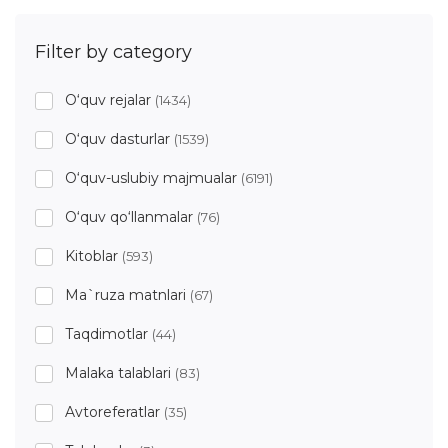
Filter by category
O‘quv rejalar
(1434)
O‘quv dasturlar
(1539)
O‘quv-uslubiy majmualar
(6191)
O‘quv qo‘llanmalar
(76)
Kitoblar
(593)
Ma`ruza matnlari
(67)
Taqdimotlar
(44)
Malaka talablari
(83)
Avtoreferatlar
(35)