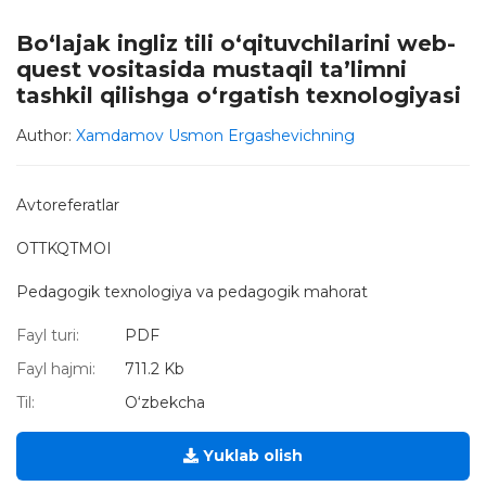
Bo‘lajak ingliz tili o‘qituvchilarini web-
quest vositasida mustaqil ta’limni
tashkil qilishga o‘rgatish texnologiyasi
Author:
Xamdamov Usmon Ergashevichning
Avtoreferatlar
OTTKQTMOI
Pedagogik texnologiya va pedagogik mahorat
Fayl turi:
PDF
Fayl hajmi:
711.2 Kb
Til:
O‘zbekcha
Yuklab olish