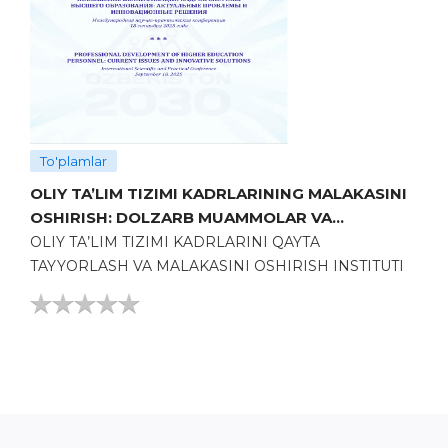
2009
(15)
2008
(4)
2007
(2)
2006
(7)
To'plamlar
2005
(4)
OLIY TA’LIM TIZIMI KADRLARINING MALAKASINI
2004
(2)
OSHIRISH: DOLZARB MUAMMOLAR VA
INNOVATSION YECHIMLAR
OLIY TA’LIM TIZIMI KADRLARINI QAYTA
2000
(1)
TAYYORLASH VA MALAKASINI OSHIRISH INSTITUTI