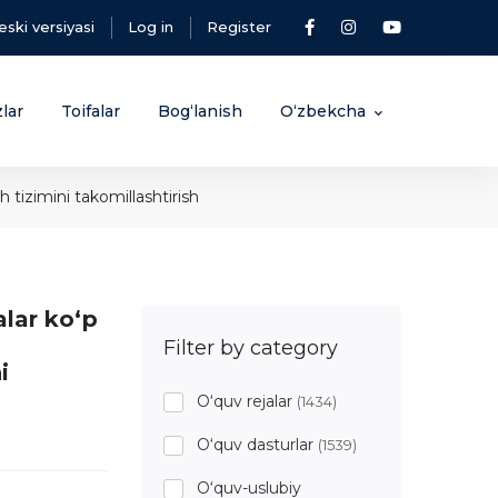
eski versiyasi
Log in
Register
lar
Toifalar
Bog‘lanish
O‘zbekcha
 tizimini takomillashtirish
alar ko‘p
Filter by category
i
O‘quv rejalar
(1434)
O‘quv dasturlar
(1539)
O‘quv-uslubiy