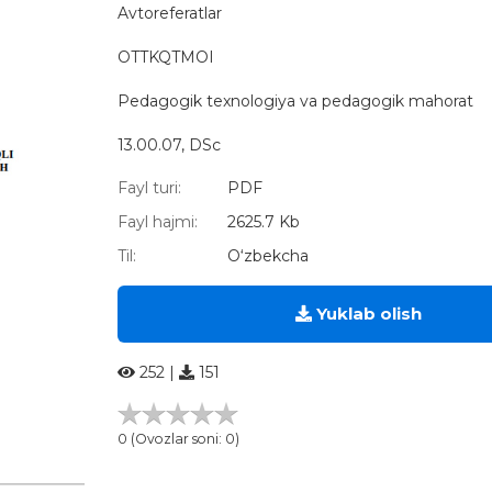
Avtoreferatlar
OTTKQTMOI
Pedagogik texnologiya va pedagogik mahorat
13.00.07, DSc
Fayl turi:
PDF
Fayl hajmi:
2625.7 Kb
Til:
O‘zbekcha
Yuklab olish
252 |
151
0 (Ovozlar soni: 0)