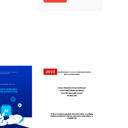
2016
(710)
2015
(824)
2014
(55)
2013
(95)
2012
(97)
2011
(17)
2023
2010
(11)
2009
(15)
2008
(4)
2007
(2)
2006
(7)