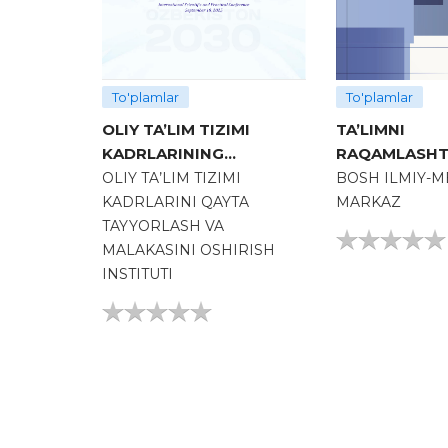
To'plamlar
To'plamlar
OLIY TA’LIM TIZIMI
TA’LIMNI
KADRLARINING
RAQAMLASHT
MALAKASINI OSHIRISH:
SHAROITIDA PEDAGOG
OLIY TA’LIM TIZIMI
BOSH ILMIY-M
DOLZARB MUAMMOLAR
KADRLARNI Q
KADRLARINI QAYTA
MARKAZ
VA INNOVATSION
TAYYORLASH VA
TAYYORLASH VA
YECHIMLAR
MALAKASINI O
MALAKASINI OSHIRISH
ZAMONAVIY
INSTITUTI
YONDASHUVL
INNOVATSIYA