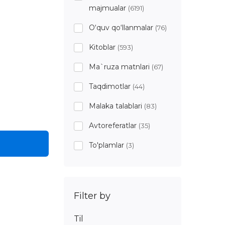
majmualar
(6191)
O‘quv qo‘llanmalar
(76)
Kitoblar
(593)
Ma`ruza matnlari
(67)
Taqdimotlar
(44)
Malaka talablari
(83)
Avtoreferatlar
(35)
To'plamlar
(3)
Filter by
Til