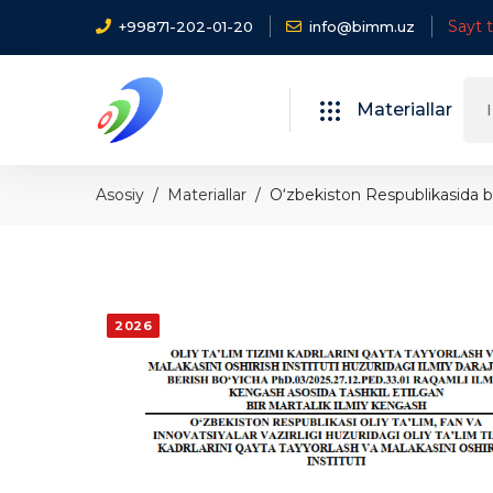
Sayt 
+99871-202-01-20
info@bimm.uz
Materiallar
Asosiy
Materiallar
O‘zbekiston Respublikasida bol
2026