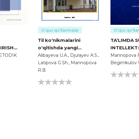
O‘quv qo‘llanmalar
O‘quv qo‘lla
Til ko‘nikmalarini
TA’LIMDA S
IRISH
o‘qitishda yangi
INTELLEKT:
pedagogik yondashuvlar
NAZARIYA
ETODIK
Alibayeva U.A., Djurayev A.S.,
Mannopova R
AYTA
AMALIYOT
Latipova G.Sh., Mannopova
Begimkulov 
R.B.
SHIRISH:
AR VA
LAR