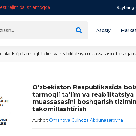
test rejimida ishlamoqda
Saytning 
Asosiy
Markaz
alar ko‘p tarmoqli ta’lim va reabilitatsiya muassasasini boshqarish
O‘zbekiston Respublikasida bol
tarmoqli ta’lim va reabilitatsiya
muassasasini boshqarish tizimin
takomillashtirish
Author:
Omanova Gulnoza Abdunazarovna